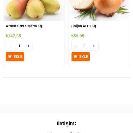
Armut Santa Maria Kg
Soğan Kuru Kg
₺
147,95
₺
59,95
Miktar
Miktar
EKLE
EKLE
İletişim: