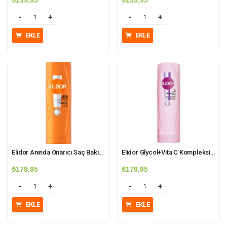
₺
139,95
₺
139,95
Miktar
Miktar
EKLE
EKLE
Elidor Anında Onarıcı Saç Bakım Kremi 350ml Peptit-Onarım Kompleksi %3
Elidor Glycol+Vita C Kompleksi %3 Saç Bakım Kremi 350ml
₺
179,95
₺
179,95
Miktar
Miktar
EKLE
EKLE