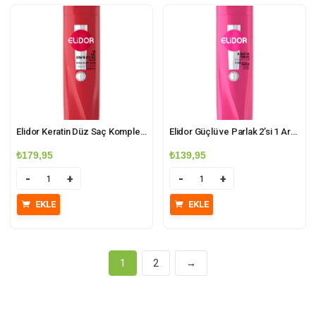
Elidor Keratin Düz Saç Kompleksi %4 Bakım Kremi 350ml Brezilya Keratin Terapisi
Elidor Güçlü ve Parlak 2’si 1 Arada Şampuan ve Bakım Kremi 400ml Seramid-Parlaklık Kompleksi
₺
179,95
₺
139,95
Miktar
Miktar
EKLE
EKLE
1
2
→