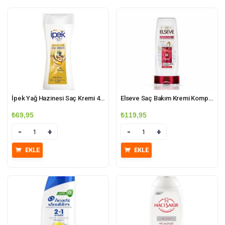
İpek Yağ Hazinesi Saç Kremi 480ml
Elseve Saç Bakım Kremi Komple Onarıcı 5 Yapılandırıcı 360ml
₺
69,95
₺
119,95
Miktar
Miktar
EKLE
EKLE