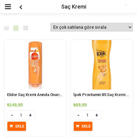
Saç Kremi
Elidor Saç Kremi Anında Onarıcı 350 ml
İpek Provitamin B5 Saç Kremi 480ml
₺
149,95
₺
69,95
Miktar
Miktar
EKLE
EKLE