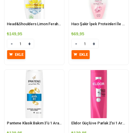
Head&Shoulders Limon Ferahlığı 2’si 1 Arada Kepeğe Karşı Etkili Şampuan+Saç Bakım Kremi 300ml
Hacı Şakir İpek Proteinleri İle Kına Saç Kremi 450ml
₺
149,95
₺
69,95
Miktar
Miktar
EKLE
EKLE
Pantene Klasik Bakım 3’ü 1 Arada 400ml Şampuan+Saç Kremi+Bakım Kürü
Elidor Güçlü ve Parlak 2’si 1 Arada Şampuan ve Bakım Kremi 400ml Seramid-Parlaklık Kompleksi