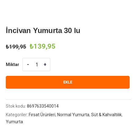
İncivan Yumurta 30 lu
Orijinal
Şu
₺
139,95
₺
199,95
fiyat:
andaki
Miktar
Miktar
₺199,95.
fiyat:
EKLE
₺139,95.
Stok kodu:
8697633540014
Kategoriler:
Fırsat Ürünleri
,
Normal Yumurta
,
Süt & Kahvaltılık
,
Yumurta