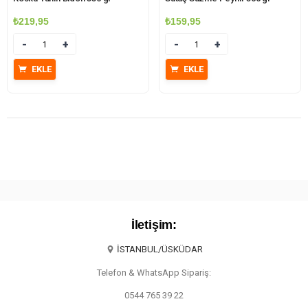
₺
219,95
₺
159,95
Miktar
Miktar
EKLE
EKLE
İletişim:
İSTANBUL/ÜSKÜDAR
Telefon & WhatsApp Sipariş:
0544 765 39 22