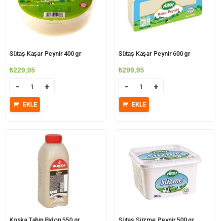
Sütaş Kaşar Peynir 400 gr
Sütaş Kaşar Peynir 600 gr
₺
229,95
₺
299,95
Miktar
Miktar
EKLE
EKLE
Koska Tahin Bidon 550 gr
Sütaş Süzme Peynir 500 gr