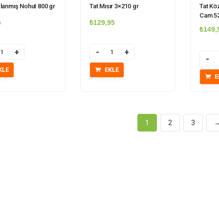
lanmış Nohut 800 gr
Tat Mısır 3×210 gr
Tat Kö
Cam 52
5
₺
129,95
₺
149,
r
Miktar
Mikta
KLE
EKLE
E
1
2
3