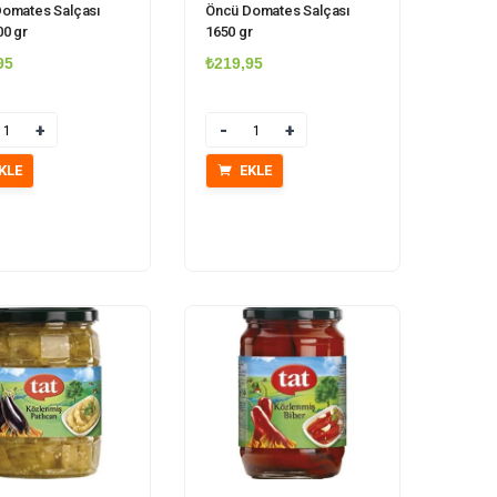
omates Salçası
Öncü Domates Salçası
0 gr
1650 gr
95
₺
219,95
r
Miktar
KLE
EKLE