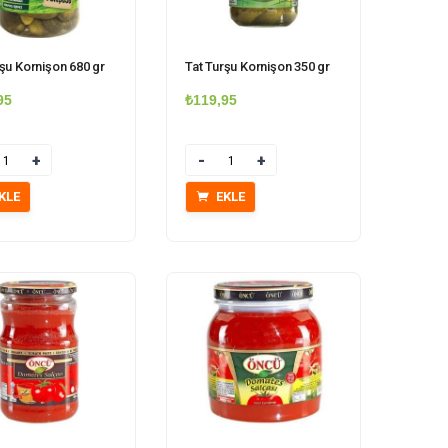
rşu Kornişon 680 gr
Tat Turşu Kornişon 350 gr
95
₺
119,95
r
Miktar
KLE
EKLE