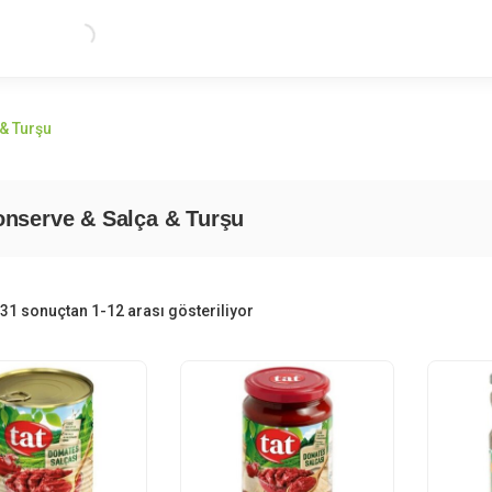
& Turşu
nserve & Salça & Turşu
Popülerliğe
31 sonuçtan 1-12 arası gösteriliyor
göre
sıralandı