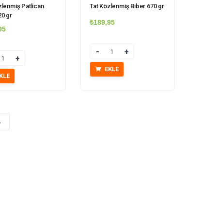
zlenmiş Patlıcan
Tat Közlenmiş Biber 670 gr
0 gr
₺
189,95
95
Miktar
r
EKLE
KLE
→