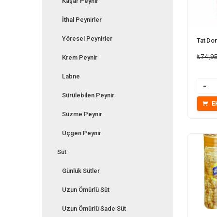
Kaşar Peynir
İthal Peynirler
Yöresel Peynirler
Tat Do
₺
74,9
Krem Peynir
Labne
Mikta
Sürülebilen Peynir
E
Süzme Peynir
Üçgen Peynir
Süt
Günlük Sütler
Uzun Ömürlü Süt
Uzun Ömürlü Sade Süt