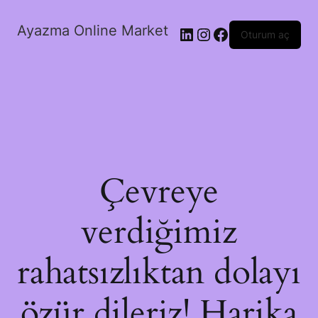
Ayazma Online Market
LinkedIn
Instagram
Facebook
Oturum aç
Çevreye
verdiğimiz
rahatsızlıktan dolayı
özür dileriz! Harika