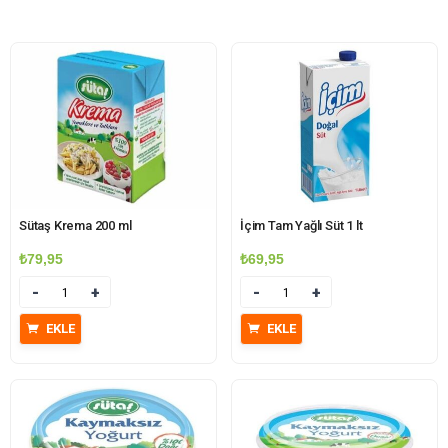
Sütaş Krema 200 ml
İçim Tam Yağlı Süt 1 lt
₺
79,95
₺
69,95
Miktar
Miktar
EKLE
EKLE