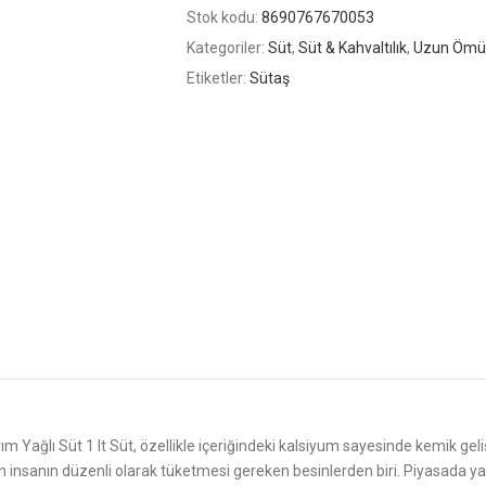
Stok kodu:
8690767670053
Kategoriler:
Süt
,
Süt & Kahvaltılık
,
Uzun Ömür
Etiketler:
Sütaş
m Yağlı Süt 1 lt Süt, özellikle içeriğindeki kalsiyum sayesinde kemik geli
n insanın düzenli olarak tüketmesi gereken besinlerden biri. Piyasada yağ