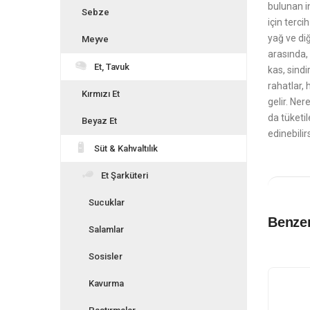
bulunan in
Sebze
için terc
yağ ve diğ
Meyve
arasında, 
Et, Tavuk
kas, sindi
rahatlar, 
Kırmızı Et
gelir. Ner
da tüketi
Beyaz Et
edinebilir
Süt & Kahvaltılık
Et Şarküteri
Sucuklar
Benzer
Salamlar
Sosisler
Kavurma