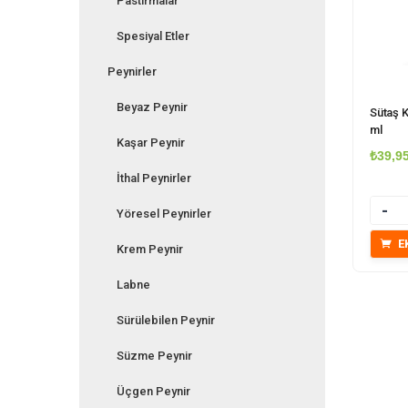
Pastırmalar
Spesiyal Etler
Peynirler
Beyaz Peynir
Sütaş K
ml
Kaşar Peynir
₺
39,9
İthal Peynirler
Miktar
Yöresel Peynirler
E
Krem Peynir
Labne
Sürülebilen Peynir
Süzme Peynir
Üçgen Peynir