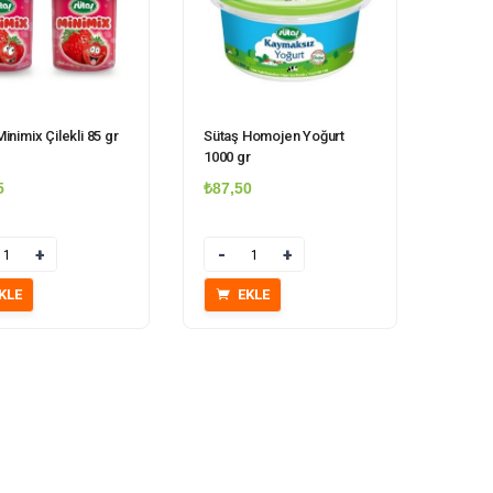
inimix Çilekli 85 gr
Sütaş Homojen Yoğurt
1000 gr
5
₺
87,50
Miktar
KLE
EKLE