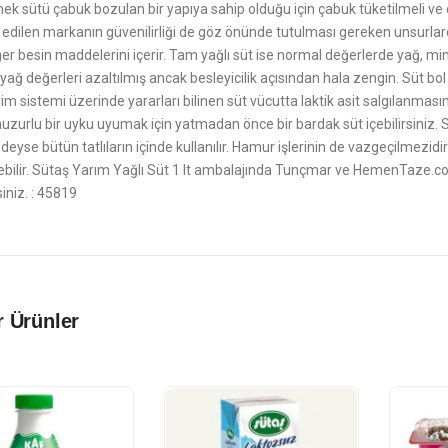
ek sütü çabuk bozulan bir yapıya sahip olduğu için çabuk tüketilmeli ve d
ih edilen markanın güvenilirliği de göz önünde tutulması gereken unsurlar
er besin maddelerini içerir. Tam yağlı süt ise normal değerlerde yağ, mine
yağ değerleri azaltılmış ancak besleyicilik açısından hala zengin. Süt bol
rim sistemi üzerinde yararları bilinen süt vücutta laktik asit salgılanmasın
huzurlu bir uyku uyumak için yatmadan önce bir bardak süt içebilirsiniz. Süt
edeyse bütün tatlıların içinde kullanılır. Hamur işlerinin de vazgeçilmezidir
lebilir. Sütaş Yarım Yağlı Süt 1 lt ambalajında Tunçmar ve HemenTaze.c
siniz. : 45819
 Ürünler