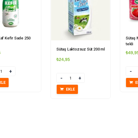
af Kefir Sade 250
Sütaş M
tekli
Sütaş Laktozsuz Süt 200 ml
5
₺
49,9
₺
24,95
Miktar
Miktar
KLE
E
EKLE