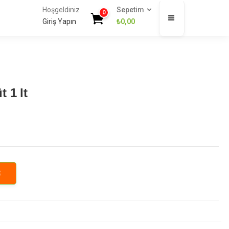
Hoşgeldiniz
Sepetim
0
Giriş Yapın
₺
0,00
 1 lt
E