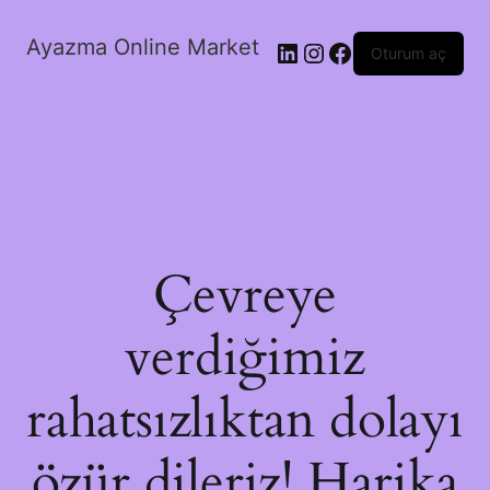
Ayazma Online Market
LinkedIn
Instagram
Facebook
Oturum aç
Çevreye
verdiğimiz
rahatsızlıktan dolayı
özür dileriz! Harika