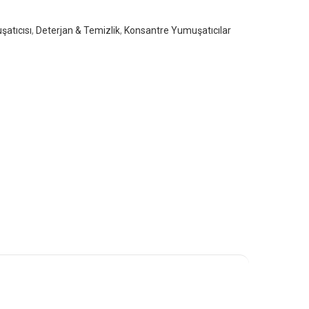
atıcısı
,
Deterjan & Temizlik
,
Konsantre Yumuşatıcılar