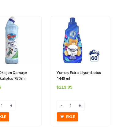
Oksijen Çamaşır
Yumoş Extra Lilyum Lotus
kaliptus 750 ml
1440 ml
5
₺
219,95
Miktar
KLE
EKLE