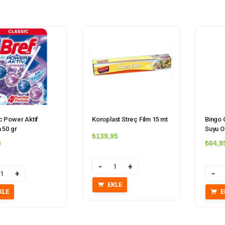
c Power Aktif
Koroplast Streç Film 15 mt
Bingo 
 50 gr
Suyu O
₺
139,95
5
₺
84,9
Miktar
Miktar
EKLE
KLE
E