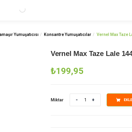
amaşır Yumuşatıcısı
Konsantre Yumuşatıcılar
Vernel Max Taze L
Vernel Max Taze Lale 14
₺
199,95
Miktar
Miktar
EKL