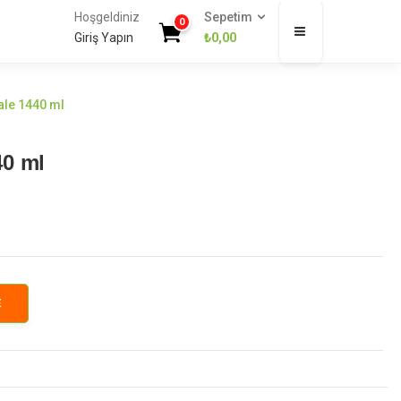
Hoşgeldiniz
Sepetim
0
Giriş Yapın
₺
0,00
ale 1440 ml
40 ml
E