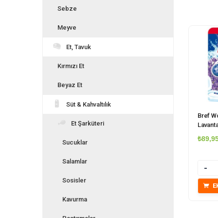
Sebze
Meyve
Et, Tavuk
Kırmızı Et
Beyaz Et
Süt & Kahvaltılık
Bref W
Et Şarküteri
Lavanta
₺
89,9
Sucuklar
Salamlar
Miktar
Sosisler
E
Kavurma