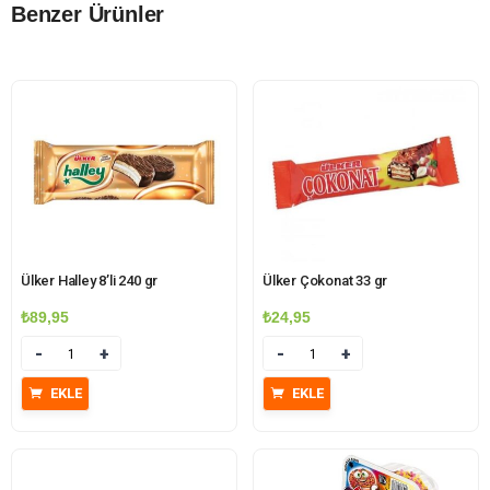
Benzer Ürünler
Ülker Halley 8’li 240 gr
Ülker Çokonat 33 gr
₺
89,95
₺
24,95
Miktar
Miktar
EKLE
EKLE