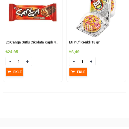
Eti Canga Sütlü Çikolata Kaplı 45 gr
Eti Puf Renkli 18 gr
₺
24,95
₺
6,49
Miktar
Miktar
EKLE
EKLE