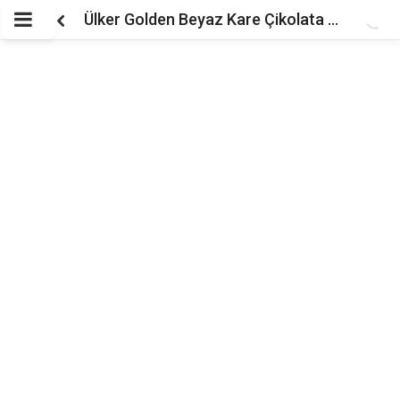
Ülker Golden Beyaz Kare Çikolata 60 gr