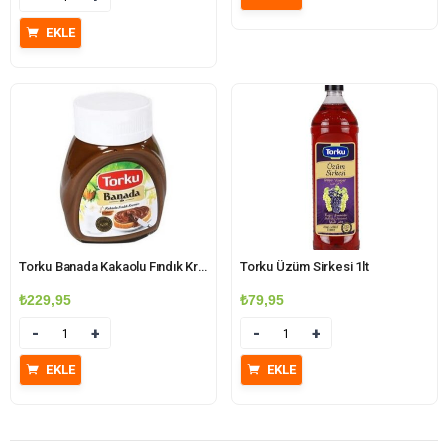
₺249,95.
fiyat:
₺249,90.
EKLE
Torku Banada Kakaolu Fındık Kreması 700 gr
Torku Üzüm Sirkesi 1lt
₺
229,95
₺
79,95
Miktar
Miktar
EKLE
EKLE