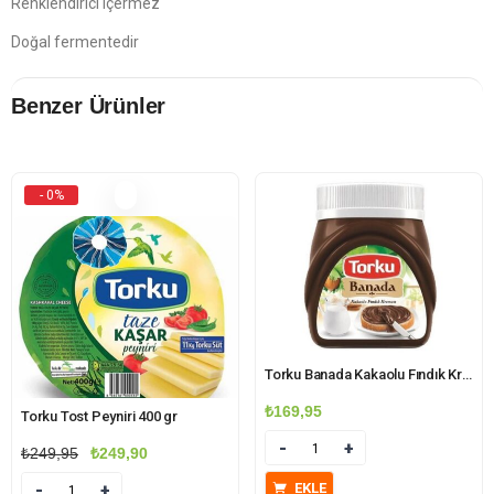
Renklendirici içermez
Doğal fermentedir
Benzer Ürünler
- 0%
Torku Banada Kakaolu Fındık Kreması 400 gr
₺
169,95
Torku Tost Peyniri 400 gr
Miktar
Orijinal
Şu
₺
249,95
₺
249,90
fiyat:
andaki
EKLE
Miktar