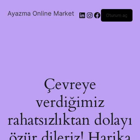
Ayazma Online Market
LinkedIn
Instagram
Facebook
Oturum aç
Çevreye
verdiğimiz
rahatsızlıktan dolayı
özür dileriz! Harika