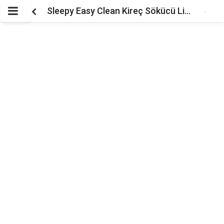
Sleepy Easy Clean Kireç Sökücü Lifli Havlu 30’lu