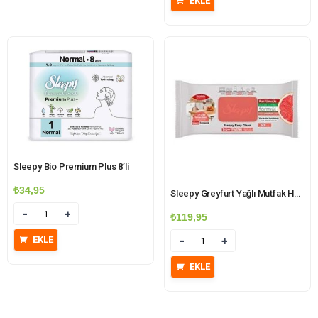
EKLE
Sleepy Bio Premium Plus 8’li
₺
34,95
Sleepy Greyfurt Yağlı Mutfak Havlusu 50’li
Miktar
₺
119,95
EKLE
Miktar
EKLE