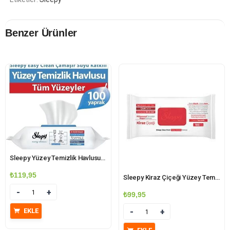
Benzer Ürünler
Sleepy Yüzey Temizlik Havlusu 100’li Çamaşır Suyu Katkılı
₺
119,95
Sleepy Kiraz Çiçeği Yüzey Temizlik Havlusu 100’lü
Miktar
₺
99,95
EKLE
Miktar