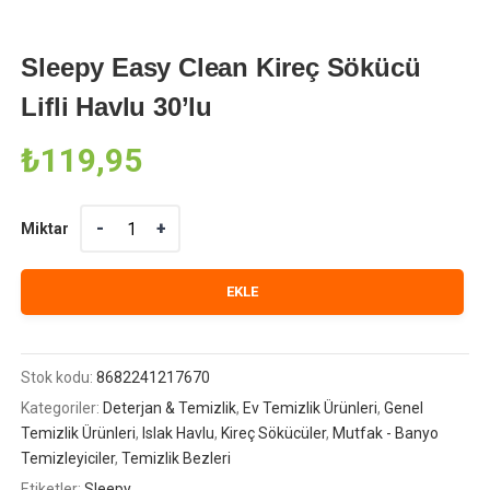
Sleepy Easy Clean Kireç Sökücü
Lifli Havlu 30’lu
₺
119,95
Miktar
Miktar
EKLE
Stok kodu:
8682241217670
Kategoriler:
Deterjan & Temizlik
,
Ev Temizlik Ürünleri
,
Genel
Temizlik Ürünleri
,
Islak Havlu
,
Kireç Sökücüler
,
Mutfak - Banyo
Temizleyiciler
,
Temizlik Bezleri
Etiketler:
Sleepy