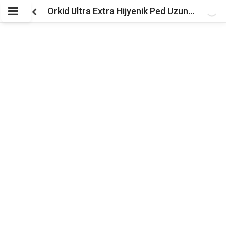
Orkid Ultra Extra Hijyenik Ped Uzun Tekli Paket 7 Ped