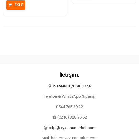
₺279,95.
EKLE
İletişim:
İSTANBUL/ÜSKÜDAR
Telefon & WhatsApp Sipariş:
0544 765 39 22
(0216) 328 95 62
bilgi@ayazmamarket.com
Mail: bilgi@ayazmamarket.com