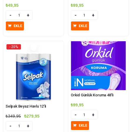
₺
49,95
₺
99,95
Miktar
Miktar
EKLE
EKLE
- 20%
Orkid Günlük Koruma 48’li
₺
99,95
Selpak Beyaz Havlu 12’li
Miktar
Orijinal
Şu
₺
349,95
₺
279,95
fiyat:
andaki
EKLE
Miktar
₺349,95.
fiyat: