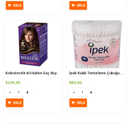
EKLE
EKLE
Koleston Kit 4/0 Kahve Saç Boyası
İpek Kulak Temizleme Çubuğu 300’lü
₺
199,95
₺
99,95
Miktar
Miktar
EKLE
EKLE