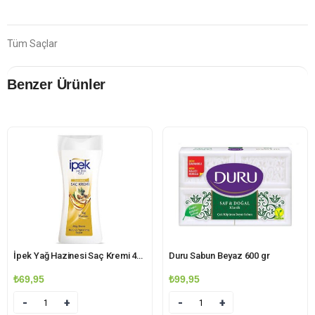
Tüm Saçlar
Benzer Ürünler
İpek Yağ Hazinesi Saç Kremi 480ml
Duru Sabun Beyaz 600 gr
₺
69,95
₺
99,95
Miktar
Miktar