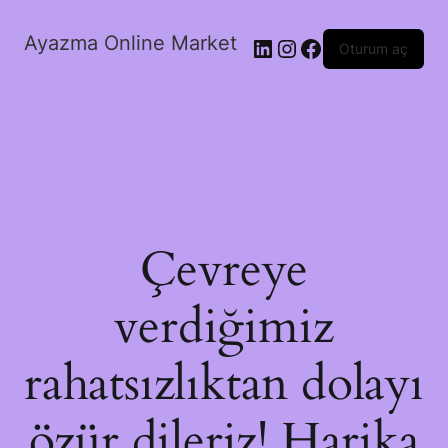
Ayazma Online Market
LinkedIn
Instagram
Facebook
Oturum aç
Çevreye
verdiğimiz
rahatsızlıktan dolayı
özür dileriz! Harika