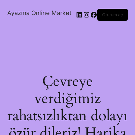
Ayazma Online Market
LinkedIn
Instagram
Facebook
Oturum aç
Çevreye
verdiğimiz
rahatsızlıktan dolayı
özür dileriz! Harika