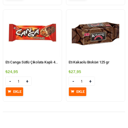
Eti Canga Sütlü Çikolata Kaplı 45 gr
Eti Kakaolu Bisküvi 125 gr
₺
24,95
₺
27,95
Miktar
Miktar
EKLE
EKLE