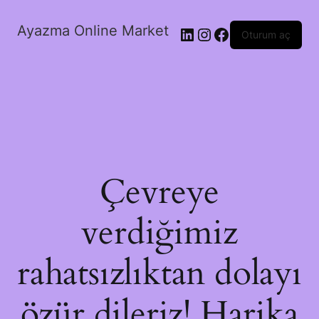
Ayazma Online Market
LinkedIn
Instagram
Facebook
Oturum aç
Çevreye
verdiğimiz
rahatsızlıktan dolayı
özür dileriz! Harika