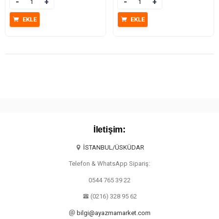
Miktar
Miktar
EKLE
EKLE
İletişim:
İSTANBUL/ÜSKÜDAR
Telefon & WhatsApp Sipariş:
0544 765 39 22
(0216) 328 95 62
bilgi@ayazmamarket.com