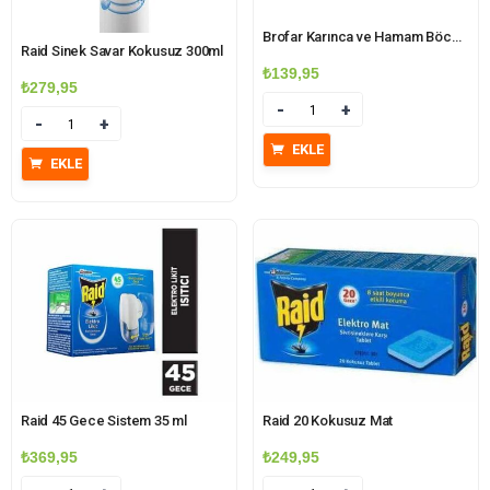
Brofar Karınca ve Hamam Böceği Yemi 2 Adet
Raid Sinek Savar Kokusuz 300ml
₺
139,95
₺
279,95
Miktar
Miktar
EKLE
EKLE
Raid 45 Gece Sistem 35 ml
Raid 20 Kokusuz Mat
₺
369,95
₺
249,95