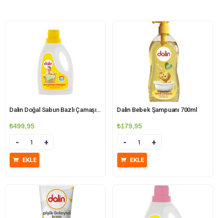
Dalin Doğal Sabun Bazlı Çamaşır Deterjanı 1500ml
Dalin Bebek Şampuanı 700ml
₺
499,95
₺
179,95
Miktar
Miktar
EKLE
EKLE