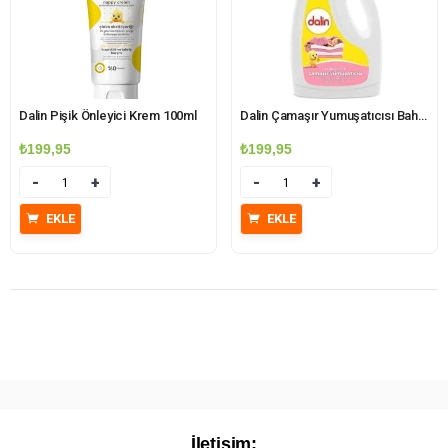
Dalin Pişik Önleyici Krem 100ml
Dalin Çamaşır Yumuşatıcısı Bahar Ninnisi 1500 ml
₺
199,95
₺
199,95
Miktar
Miktar
EKLE
EKLE
İletişim: