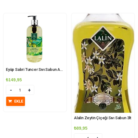
Eyüp Sabri Tuncer Sıvı Sabun Ayvalık Zeytin Çiçeği 500 ml
₺
149,95
Miktar
EKLE
Alalin Zeytin Çiçeği Sıvı Sabun 3lt
₺
89,95