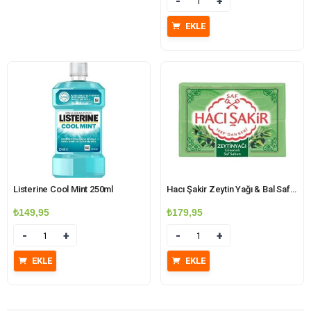
Miktar
EKLE
Listerine Cool Mint 250ml
Hacı Şakir Zeytin Yağı & Bal Saf Kalıp Sabun 4×150 gr
₺
149,95
₺
179,95
Miktar
Miktar
EKLE
EKLE