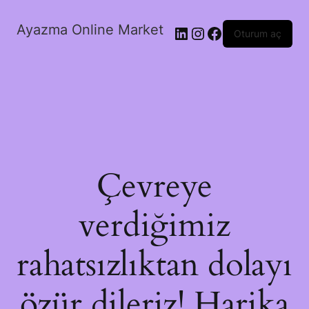
Ayazma Online Market
LinkedIn
Instagram
Facebook
Oturum aç
Çevreye
verdiğimiz
rahatsızlıktan dolayı
özür dileriz! Harika