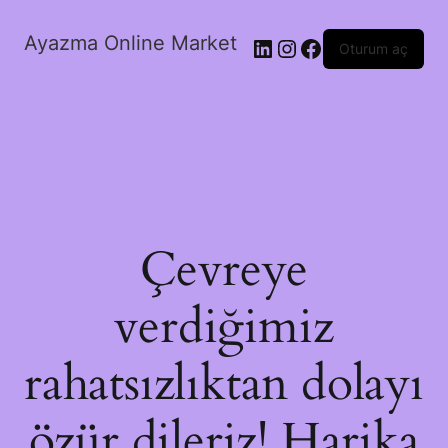
Ayazma Online Market
LinkedIn
Instagram
Facebook
Oturum aç
Çevreye
verdiğimiz
rahatsızlıktan dolayı
özür dileriz! Harika