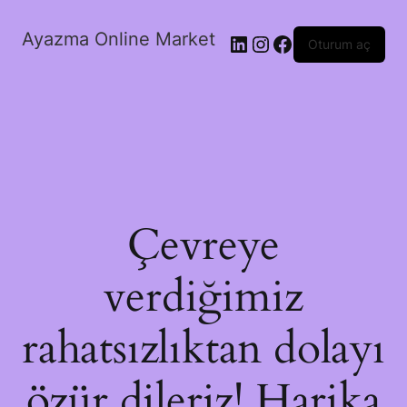
Ayazma Online Market
LinkedIn
Instagram
Facebook
Oturum aç
Çevreye
verdiğimiz
rahatsızlıktan dolayı
özür dileriz! Harika