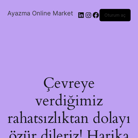
Ayazma Online Market
LinkedIn
Instagram
Facebook
Oturum aç
Çevreye
verdiğimiz
rahatsızlıktan dolayı
özür dileriz! Harika