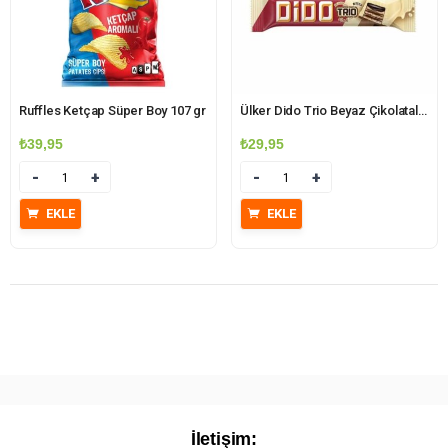
Ruffles Ketçap Süper Boy 107 gr
Ülker Dido Trio Beyaz Çikolatalı Gofret 36,5 gr
₺
39,95
₺
29,95
Miktar
Miktar
EKLE
EKLE
İletişim: