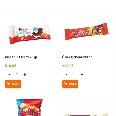
Kinder Süt Dilimi 28 gr
Ülker Çokonat 33 gr
₺
19,95
₺
24,95
Miktar
Miktar
EKLE
EKLE