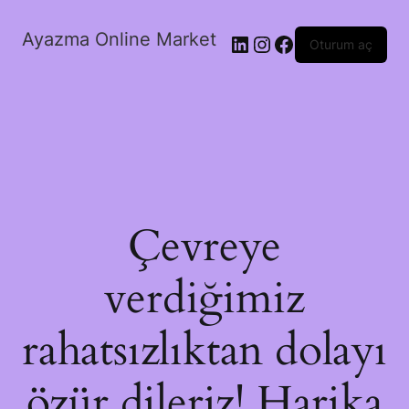
Ayazma Online Market
LinkedIn
Instagram
Facebook
Oturum aç
Çevreye
verdiğimiz
rahatsızlıktan dolayı
özür dileriz! Harika