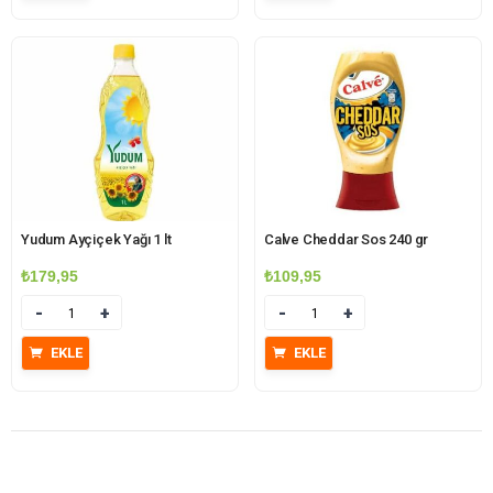
Yudum Ayçiçek Yağı 1 lt
Calve Cheddar Sos 240 gr
₺
179,95
₺
109,95
Miktar
Miktar
EKLE
EKLE