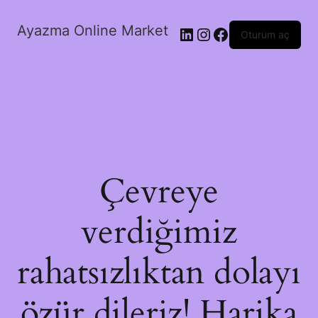
Ayazma Online Market
LinkedIn
Instagram
Facebook
Oturum aç
Çevreye
verdiğimiz
rahatsızlıktan dolayı
özür dileriz! Harika